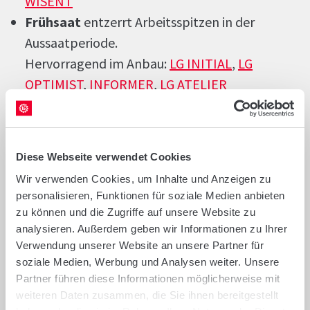
WISENT
Frühsaat
entzerrt Arbeitsspitzen in der
Aussaatperiode.
Hervorragend im Anbau:
LG INITIAL
,
LG
OPTIMIST
,
INFORMER
,
LG ATELIER
Stoppelweizen
sichert Ertrag auch bei
schwieriger Vorfrucht.
Unsere Empfehlung:
LG OPTIMIST
,
LG
Diese Webseite verwendet Cookies
CHARACTER
,
LG INITIAL
,
INFORMER
und
LG
Wir verwenden Cookies, um Inhalte und Anzeigen zu
KERMIT
personalisieren, Funktionen für soziale Medien anbieten
Universell
einsetzbar für mehr Flexibilität in
zu können und die Zugriffe auf unsere Website zu
der Anbauplanung.
analysieren. Außerdem geben wir Informationen zu Ihrer
Verwendung unserer Website an unsere Partner für
Geht immer und überall:
INFORMER
,
LG
soziale Medien, Werbung und Analysen weiter. Unsere
OPTIMIST
,
SPECTRAL
,
LG KERMIT
Partner führen diese Informationen möglicherweise mit
weiteren Daten zusammen, die Sie ihnen bereitgestellt