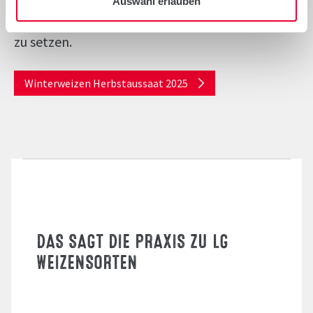
Auswahl erlauben
Aussaat 2025 auf Sortentypen wie LG OPTIMIST
zu setzen.
Winterweizen Herbstaussaat 2025
DAS SAGT DIE PRAXIS ZU LG
WEIZENSORTEN