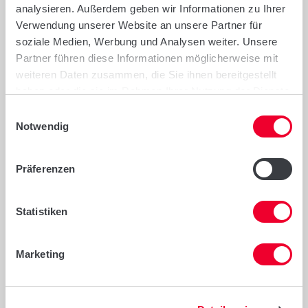
Ährenfusarium (APS ≤ 3)
analysieren. Außerdem geben wir Informationen zu Ihrer
Verwendung unserer Website an unsere Partner für
soziale Medien, Werbung und Analysen weiter. Unsere
Qualität
Partner führen diese Informationen möglicherweise mit
weiteren Daten zusammen, die Sie ihnen bereitgestellt
Hohe und stabile Fallzahl
haben oder die sie im Rahmen Ihrer Nutzung der Dienste
gesammelt haben.
Einwilligungsauswahl
Empfehlungen
Notwendig
Gute Anbaueignung für Trockenlagen
Präferenzen
Anbau ohne Fungizdeinsatz im frühen
Blattbereich (T1) möglich
Statistiken
Zum Anbau 2025 in Bayern regional
offiziell empfohlen
Marketing