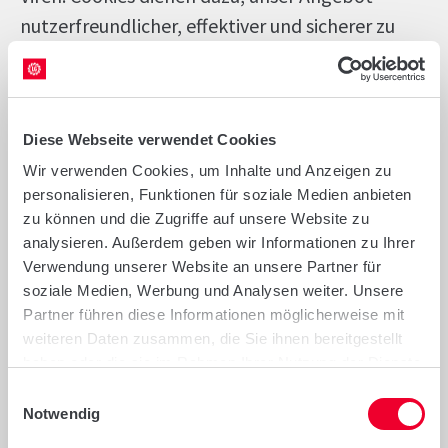
nutzerfreundlicher, effektiver und sicherer zu
machen. Cookies sind kleine Textdateien, die auf
Ihrem Rechner abgelegt werden und die Ihr
Browser speichert.Die meisten der von uns
Diese Webseite verwendet Cookies
verwendeten Cookies sind so genannte
Wir verwenden Cookies, um Inhalte und Anzeigen zu
“Session-Cookies”. Sie werden nach Ende Ihres
personalisieren, Funktionen für soziale Medien anbieten
Besuchs automatisch gelöscht. Andere Cookies
zu können und die Zugriffe auf unsere Website zu
bleiben auf Ihrem Endgerät gespeichert bis Sie
analysieren. Außerdem geben wir Informationen zu Ihrer
diese löschen. Diese Cookies ermöglichen es uns,
Verwendung unserer Website an unsere Partner für
soziale Medien, Werbung und Analysen weiter. Unsere
Ihren Browser beim nächsten Besuch
Partner führen diese Informationen möglicherweise mit
wiederzuerkennen.Sie können Ihren Browser so
weiteren Daten zusammen, die Sie ihnen bereitgestellt
einstellen, dass Sie über das Setzen von Cookies
haben oder die sie im Rahmen Ihrer Nutzung der Dienste
informiert werden und Cookies nur im Einzelfall
gesammelt haben.
Einwilligungsauswahl
erlauben, die Annahme von Cookies für
Notwendig
bestimmte Fälle oder generell ausschließen