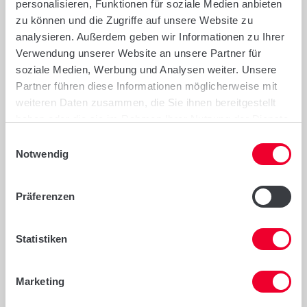
LG RUMBA ÖKO
personalisieren, Funktionen für soziale Medien anbieten
zu können und die Zugriffe auf unsere Website zu
Futtergerste
analysieren. Außerdem geben wir Informationen zu Ihrer
Verwendung unserer Website an unsere Partner für
soziale Medien, Werbung und Analysen weiter. Unsere
Partner führen diese Informationen möglicherweise mit
weiteren Daten zusammen, die Sie ihnen bereitgestellt
haben oder die sie im Rahmen Ihrer Nutzung der Dienste
Wintertriticale
gesammelt haben.
Einwilligungsauswahl
RAMDAM ÖKO
Notwendig
Präferenzen
Statistiken
Marketing