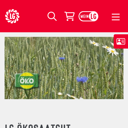
LG Seeds Logo
Warenkorb
Suche
LG ÖKOSAATGUT