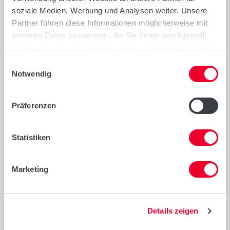
soziale Medien, Werbung und Analysen weiter. Unsere
Partner führen diese Informationen möglicherweise mit
Verbände und Gemeinschaften
weiteren Daten zusammen, die Sie ihnen bereitgestellt
haben oder die sie im Rahmen Ihrer Nutzung der Dienste
gesammelt haben.
Einwilligungsauswahl
Notwendig
Wenn Sie weitere "Links" vermissen, dann
teilen Sie uns das gerne mit.
Präferenzen
© 2019 Limagrain GmbH
Statistiken
Marketing
Details zeigen
Suche
|
Kulturen
|
Verkaufsberater
|