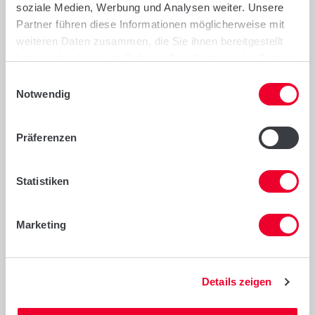
soziale Medien, Werbung und Analysen weiter. Unsere
und Sedimentationswert auf E-Weizen-
Partner führen diese Informationen möglicherweise mit
Niveau
weiteren Daten zusammen, die Sie ihnen bereitgestellt
haben oder die sie im Rahmen Ihrer Nutzung der Dienste
gesammelt haben.
Empfehlungen
Einwilligungsauswahl
Notwendig
Trockentoleranter A-Weizen mit
Spitzenqualität
Präferenzen
Für alle Vorfrüchte einschließlich Mais
geeignet
Statistiken
Marketing
Anbau- und Sortenhinweise
Details zeigen