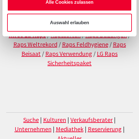
Alle Cookies zulassen
Auswahl erlauben
Infos zu Raps
/
Rapssorten
/
Raps Beizungen
/
Raps Weltrekord
/
Raps Feldhygiene
/
Raps
Beisaat
/
Raps Verwendung
/
LG Raps
Sicherheitspaket
Suche
|
Kulturen
|
Verkaufsberater
|
Unternehmen
|
Mediathek
|
Reservierung
|
Aktuelles