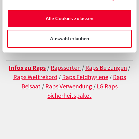
Diagramme
Alle Cookies zulassen
ÜBERSICHT RAPS SORTEN
Auswahl erlauben
Infos zu Raps
/
Rapssorten
/
Raps Beizungen
/
Raps Weltrekord
/
Raps Feldhygiene
/
Raps
Beisaat
/
Raps Verwendung
/
LG Raps
Sicherheitspaket