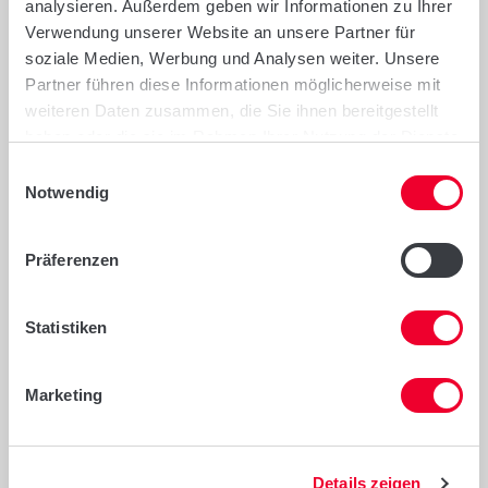
analysieren. Außerdem geben wir Informationen zu Ihrer
Verwendung unserer Website an unsere Partner für
Empfehlungen
soziale Medien, Werbung und Analysen weiter. Unsere
Partner führen diese Informationen möglicherweise mit
Besondere Anbauempfehlung für frühe
weiteren Daten zusammen, die Sie ihnen bereitgestellt
haben oder die sie im Rahmen Ihrer Nutzung der Dienste
und mittlere Saattermine
gesammelt haben.
Einwilligungsauswahl
Zum Anbau 2025 in Rheinland-Pfalz sowie
Notwendig
auf den Löss-Standorten in
Ostdeutschland offiziell empfohlen
Präferenzen
Statistiken
Marketing
Anbau- und Sortenhinweise
Details zeigen