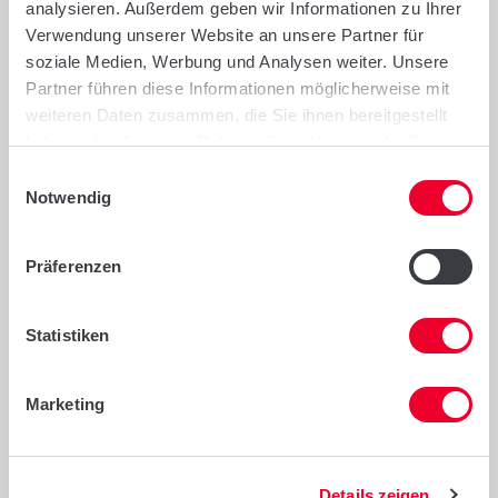
analysieren. Außerdem geben wir Informationen zu Ihrer
Verwendung unserer Website an unsere Partner für
soziale Medien, Werbung und Analysen weiter. Unsere
Partner führen diese Informationen möglicherweise mit
LG 32.257
weiteren Daten zusammen, die Sie ihnen bereitgestellt
haben oder die sie im Rahmen Ihrer Nutzung der Dienste
gesammelt haben.
Einwilligungsauswahl
Notwendig
S 230 /K 240
Präferenzen
MEHR ERFAHREN
Statistiken
Marketing
LSV MAIS 2025 - NIEDERSACHSEN
Details zeigen