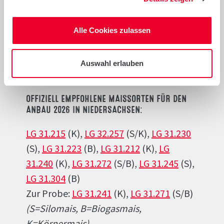
Die aktuellen Sortenergebnisse Mais
(2025 und mehrjährig) finden Sie bei den
Alle Cookies zulassen
Darstellungen der Sorten. Hier finden Sie
zusammenfassend eine Auswahl der
Auswahl erlauben
Ergebnisse des LSV Niedersachsen.
OFFIZIELL EMPFOHLENE MAISSORTEN FÜR DEN
ANBAU 2026 IN NIEDERSACHSEN:
LG 31.215
(K),
LG 32.257
(S/K),
LG 31.230
(S),
LG 31.223
(B),
LG 31.212
(K),
LG
31.240
(K),
LG 31.272
(S/B),
LG 31.245
(S),
LG 31.304
(B)
Zur Probe:
LG 31.241
(K),
LG 31.271
(S/B)
(S=Silomais, B=Biogasmais,
K=Körnermais)