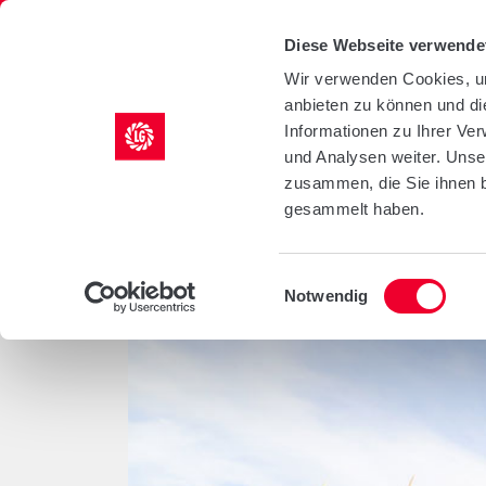
LG Seeds Logo
Diese Webseite verwende
Wir verwenden Cookies, um
anbieten zu können und di
KULTUREN
AGRILI
Informationen zu Ihrer Ve
und Analysen weiter. Unse
/
/
/
/
Startseite
Kulturen
Mais
Sorten
LG 30.258
zusammen, die Sie ihnen b
gesammelt haben.
LG 30.258
Einwilligungsauswahl
Notwendig