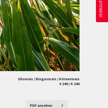
Silomais / Biogasmais / Körnermais
S 240 / K 240
PDF ansehen