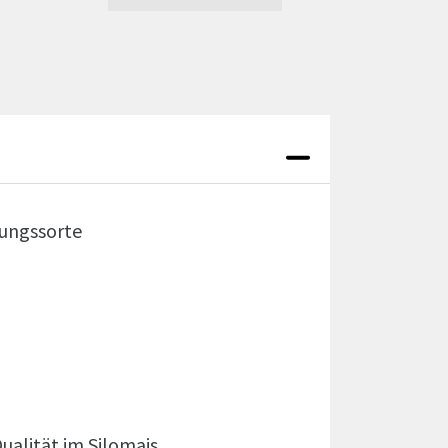
zungssorte
alität im Silomais