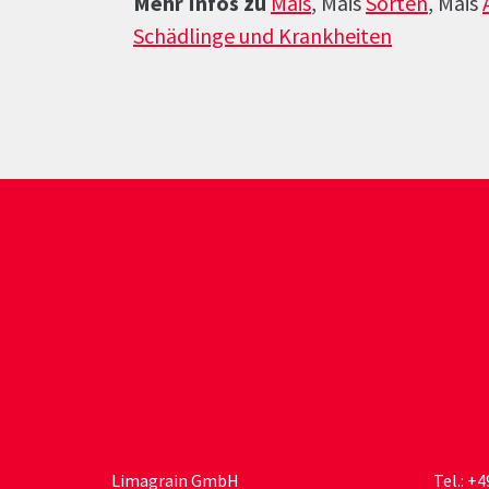
Mehr Infos zu
Mais
, Mais
Sorten
, Mais
Schädlinge und Krankheiten
Limagrain GmbH
Tel.:
+4