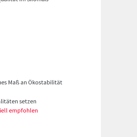
hes Maß an Ökostabilität
alitäten setzen
iell empfohlen