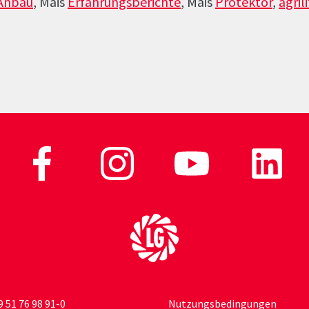
Anbau
, Mais
Erfahrungsberichte
, Mais
Protektor
,
agrili
Zur Startseite
9 51 76 98 91-0
Nutzungsbedingungen