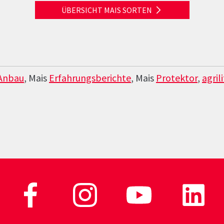
ÜBERSICHT MAIS SORTEN
Anbau
, Mais
Erfahrungsberichte
, Mais
Protektor
,
agrili