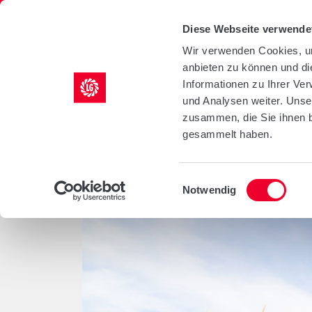
LG Seeds Logo
Diese Webseite verwende
Wir verwenden Cookies, um
anbieten zu können und di
KULTUREN
AGRILI
Informationen zu Ihrer Ve
und Analysen weiter. Unse
/
/
/
/
Startseite
Kulturen
Mais
Sorten
LG 31.282
zusammen, die Sie ihnen b
gesammelt haben.
LG 31.282
Einwilligungsauswahl
Notwendig