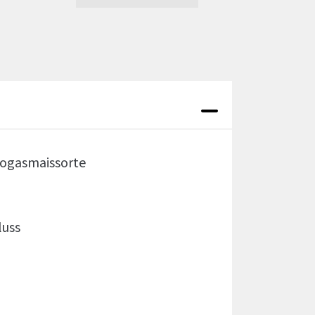
iogasmaissorte
luss