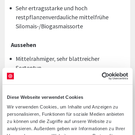
Sehr ertragsstarke und hoch
restpflanzenverdauliche mittelfrühe
Silomais-/Biogasmaissorte
Aussehen
Mittelrahmiger, sehr blattreicher
Sortentyp
Gleichmäßige, dicke Kolben
Ertrag und Qualität
Diese Webseite verwendet Cookies
Wir verwenden Cookies, um Inhalte und Anzeigen zu
Sehr hohe GTM- und Energieerträge
personalisieren, Funktionen für soziale Medien anbieten
Sehr gute Restpflanzenverdaulichkeit
zu können und die Zugriffe auf unsere Website zu
Geringe Stärkegehalte, ideal für
analysieren. Außerdem geben wir Informationen zu Ihrer