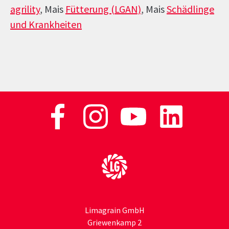
agrility
, Mais
Fütterung (LGAN)
, Mais
Schädlinge
und Krankheiten
Zur Startseite
Limagrain GmbH
Griewenkamp 2