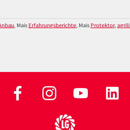
Anbau
, Mais
Erfahrungsberichte
, Mais
Protektor
,
agrili
Zur Startseite