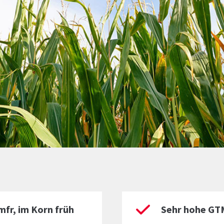
mfr, im Korn früh
Sehr hohe GTM