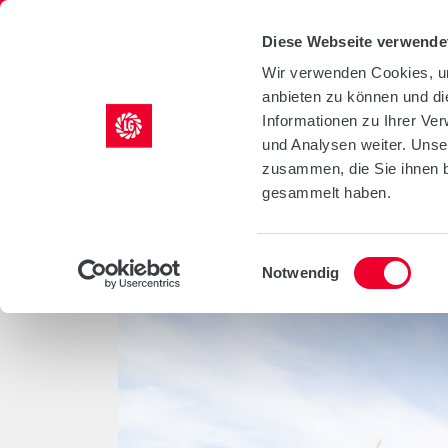
LG Seeds Logo
Diese Webseite verwende
Wir verwenden Cookies, um
anbieten zu können und di
KULTUREN
AGRILI
Informationen zu Ihrer Ve
und Analysen weiter. Unse
/
/
/
/
Startseite
Kulturen
Mais
Sorten
LG 31.224
zusammen, die Sie ihnen b
gesammelt haben.
LG 31.224 ÖKO
Einwilligungsauswahl
Notwendig