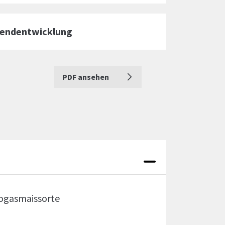
gendentwicklung
PDF ansehen
iogasmaissorte