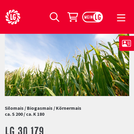
LG Seeds Logo
Warenkorb
Suche
Silomais / Biogasmais / Körnermais
ca. S 200 / ca. K 180
LG 30.179