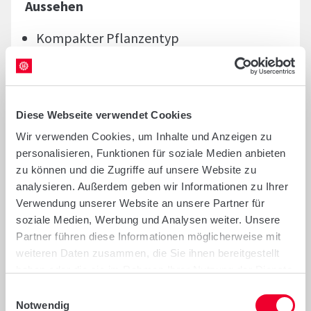
Aussehen
Kompakter Pflanzentyp
Gleichmäßige, volle Kolben
Ertrag und Qualität
Diese Webseite verwendet Cookies
Sehr hohe Stärkegehalte
Wir verwenden Cookies, um Inhalte und Anzeigen zu
Hohes Korn-Ertragspotenzial
personalisieren, Funktionen für soziale Medien anbieten
zu können und die Zugriffe auf unsere Website zu
analysieren. Außerdem geben wir Informationen zu Ihrer
Agronomische Eigenschaften
Verwendung unserer Website an unsere Partner für
soziale Medien, Werbung und Analysen weiter. Unsere
Gute Jugendentwicklung
Partner führen diese Informationen möglicherweise mit
Sehr gutes "dry-down"
weiteren Daten zusammen, die Sie ihnen bereitgestellt
Sehr gute Standfestigkeit
haben oder die sie im Rahmen Ihrer Nutzung der Dienste
gesammelt haben.
Sichere Abreife
Einwilligungsauswahl
Notwendig