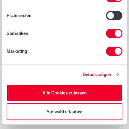
Empfehlungen
Präferenzen
Qualitätssilomais für alle kühlen Lagen
Leistungsstarker Körnermais mit sehr
Statistiken
geringen Trocknungskosten
Für Biogas als Zweitfruchtmais
Marketing
Details zeigen
Anbau- und Sortenhinweise
Alle Cookies zulassen
Auswahl erlauben
ÜBERSICHT MAIS SORTEN