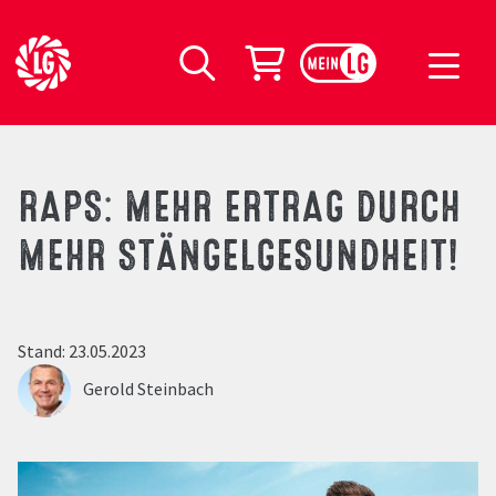
LG Seeds Logo
Warenkorb
Suche
RAPS: MEHR ERTRAG DURCH
MEHR STÄNGELGESUNDHEIT!
Stand: 23.05.2023
Gerold Steinbach