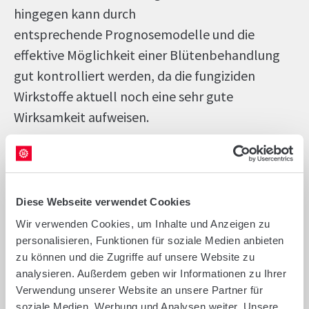
hingegen kann durch
entsprechende Prognosemodelle und die
effektive Möglichkeit einer Blütenbehandlung
gut kontrolliert werden, da die fungiziden
Wirkstoffe aktuell noch eine sehr gute
Wirksamkeit aufweisen.
LG: Warum ist der Schutz des Stängels so
wichtig?
Nahrstedt
: Der Stängel ist das zentrale
Diese Webseite verwendet Cookies
Versorgungssystem der Pflanze, sodass alle
Wir verwenden Cookies, um Inhalte und Anzeigen zu
wichtigen Substanzen und
personalisieren, Funktionen für soziale Medien anbieten
zu können und die Zugriffe auf unsere Website zu
Stoffwechselprodukte innerhalb des Stängels
analysieren. Außerdem geben wir Informationen zu Ihrer
verlagert werden. Eine ungestörte Funktion
Verwendung unserer Website an unsere Partner für
während der gesamten Vegetationsphase ist
soziale Medien, Werbung und Analysen weiter. Unsere