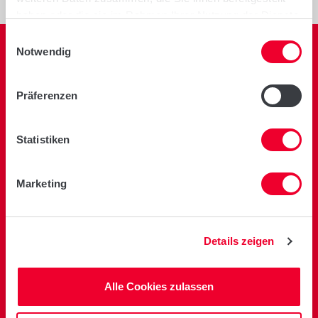
haben oder die sie im Rahmen Ihrer Nutzung der Dienste
gesammelt haben.
Einwilligungsauswahl
Notwendig
Präferenzen
Zur Startseite
Statistiken
Marketing
Limagrain GmbH
Griewenkamp 2
31234 Edemissen
Details zeigen
Tel.:
+49 51 76 98 91-0
Fax:
+49 51 76 70 60
lg@limagrain.de
Alle Cookies zulassen
Nutzungsbedingungen