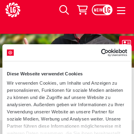
LG Seeds Logo
Warenkorb
Suche
/
Startseite
Mein-LG
Diese Webseite verwendet Cookies
IHRE ZUSTIMMUNG
Wir verwenden Cookies, um Inhalte und Anzeigen zu
personalisieren, Funktionen für soziale Medien anbieten
zu können und die Zugriffe auf unsere Website zu
Ihre Zustimmung wurde gespeichert und Ihr
analysieren. Außerdem geben wir Informationen zu Ihrer
Verkaufsberater wurde darüber informiert.
Verwendung unserer Website an unsere Partner für
soziale Medien, Werbung und Analysen weiter. Unsere
Partner führen diese Informationen möglicherweise mit
weiteren Daten zusammen, die Sie ihnen bereitgestellt