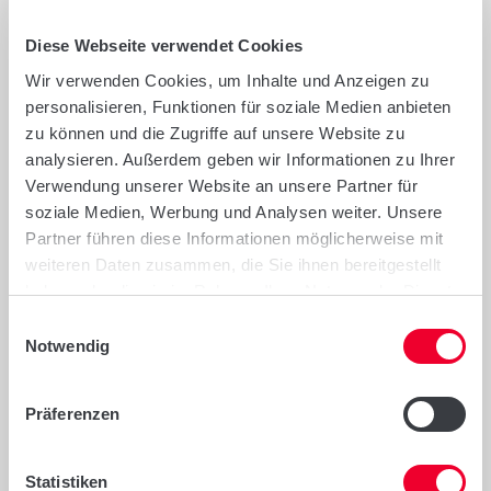
durchgeführt. Mit resistenten Sorten war
Diese Webseite verwendet Cookies
LG als erster Züchter im deutschen Markt
Wir verwenden Cookies, um Inhalte und Anzeigen zu
vertreten. Unsere Prognose: TuYV
personalisieren, Funktionen für soziale Medien anbieten
Virusresistenz könnte sich die nächsten
zu können und die Zugriffe auf unsere Website zu
Jahre zu einem Standard im Raps
analysieren. Außerdem geben wir Informationen zu Ihrer
Verwendung unserer Website an unsere Partner für
entwickeln.
soziale Medien, Werbung und Analysen weiter. Unsere
Partner führen diese Informationen möglicherweise mit
DATEIEN ZUR PDF-SAMMLUNG HINZUFÜGEN:
weiteren Daten zusammen, die Sie ihnen bereitgestellt
#
Datei
Größe
Sammlung
Download
haben oder die sie im Rahmen Ihrer Nutzung der Dienste
gesammelt haben.
Einwilligungsauswahl
TuYV
Notwendig
_Resi
stenz
_LG_I
PDF
1
2 MB
Präferenzen
nfor
herunterladen
mati
on.pd
Statistiken