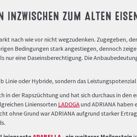
N INZWISCHEN ZUM ALTEN EISEN
rkt nach wie vor nicht wegzudenken. Zugegeben, der 
erigen Bedingungen stark angestiegen, dennoch zeige
ls nur eine Daseinsberechtigung. Die Anbaubedeutung 
ob Linie oder Hybride, sondern das Leistungspotenzial
ich in der Rapszüchtung und hat sich durchaus in den 
lgreichen Liniensorten
LADOGA
und ADRIANA haben ei
icht ohne Grund war ADRIANA aufgrund starker Ertrag
s.
 Liniensorte
ARABELLA
- ein weiterer Meilenstein
i