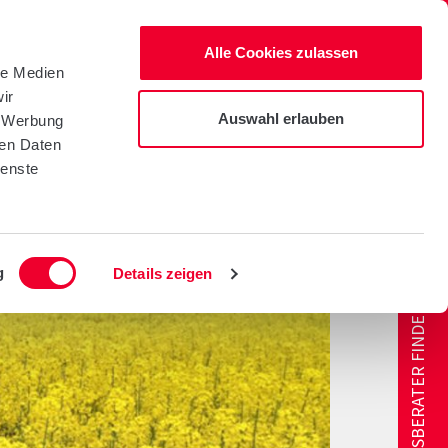
Warenkorb
Suche
Alle Cookies zulassen
le Medien
ir
AKT
VERKAUFSBERATER
Auswahl erlauben
, Werbung
ren Daten
ienste
g
Details zeigen
VERKAUFSBERATER FINDEN