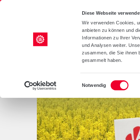
LG Seeds Logo
Diese Webseite verwende
Wir verwenden Cookies, um
anbieten zu können und di
KULTUREN
AGRILI
Informationen zu Ihrer Ve
und Analysen weiter. Unse
/
/
Startseite
Kulturen
Raps
zusammen, die Sie ihnen b
gesammelt haben.
Einwilligungsauswahl
Notwendig