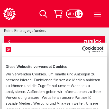
LG Seeds Logo
Warenkorb
Suche
Keine Einträge gefunden.
ZURÜCK
Diese Webseite verwendet Cookies
Wir verwenden Cookies, um Inhalte und Anzeigen zu
personalisieren, Funktionen für soziale Medien anbieten
Suche
|
Kulturen
|
Verkaufsberater
|
zu können und die Zugriffe auf unsere Website zu
Unternehmen
|
Mediathek
|
Reservierung
|
analysieren. Außerdem geben wir Informationen zu Ihrer
Aktuelles
Verwendung unserer Website an unsere Partner für
soziale Medien, Werbung und Analysen weiter. Unsere