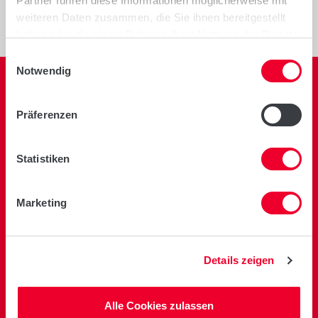
Partner führen diese Informationen möglicherweise mit
weiteren Daten zusammen, die Sie ihnen bereitgestellt
haben oder die sie im Rahmen Ihrer Nutzung der Dienste
gesammelt haben.
Einwilligungsauswahl
Notwendig
Präferenzen
Zur Startseite
Statistiken
Marketing
Limagrain GmbH
Griewenkamp 2
31234 Edemissen
Details zeigen
Tel.:
+49 51 76 98 91-0
Fax:
+49 51 76 70 60
Alle Cookies zulassen
lg
@limagrain.de