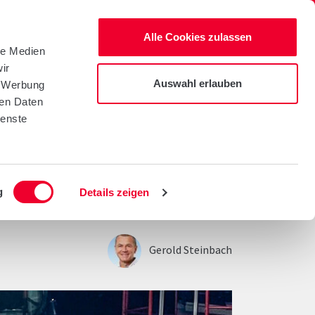
Warenkorb
Suche
Alle Cookies zulassen
le Medien
ir
AKT
VERKAUFSBERATER
Auswahl erlauben
, Werbung
ren Daten
ienste
g
Details zeigen
Gerold Steinbach