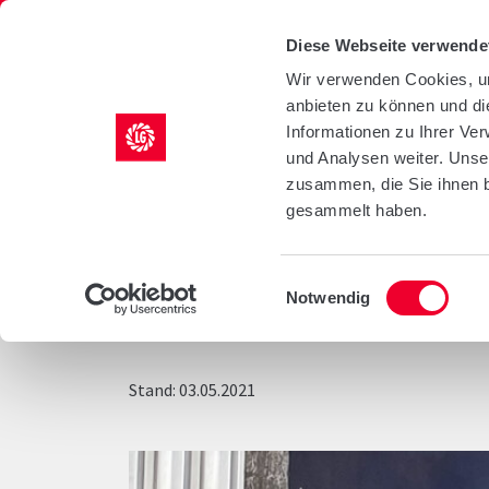
LG Seeds Logo
Diese Webseite verwende
Wir verwenden Cookies, um
anbieten zu können und di
KULTUREN
AGRILI
Informationen zu Ihrer Ve
und Analysen weiter. Unse
/
/
Startseite
Infothek
Blog
zusammen, die Sie ihnen b
gesammelt haben.
RAPS ANBAU IN
Einwilligungsauswahl
Notwendig
Stand: 03.05.2021