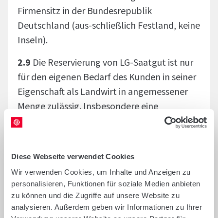
Firmensitz in der Bundesrepublik
Deutschland (aus-schließlich Festland, keine
Inseln).
2.9
Die Reservierung von LG-Saatgut ist nur
für den eigenen Bedarf des Kunden in seiner
Eigenschaft als Landwirt in angemessener
Menge zulässig. Insbesondere eine
Reservierung zum Weitervertrieb des LG-
Saatguts ist nicht zulässig.
2.10
Ansprüche aus dem
Diese Webseite verwendet Cookies
Reservierungsverhältnis darf der Kunde nur
Wir verwenden Cookies, um Inhalte und Anzeigen zu
personalisieren, Funktionen für soziale Medien anbieten
mit vorheriger Zustimmung von Limagrain
zu können und die Zugriffe auf unsere Website zu
mindestens in Textform (§ 126b BGB)
analysieren. Außerdem geben wir Informationen zu Ihrer
abtreten.