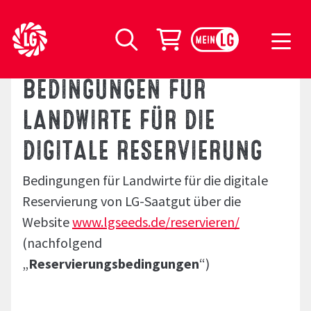
LG Seeds Logo
Warenkorb
Suche
BEDINGUNGEN FÜR
LANDWIRTE FÜR DIE
DIGITALE RESERVIERUNG
Bedingungen für Landwirte für die digitale
Reservierung von LG-Saatgut über die
Website
www.lgseeds.de/reservieren/
(nachfolgend
„
Reservierungsbedingungen
“)